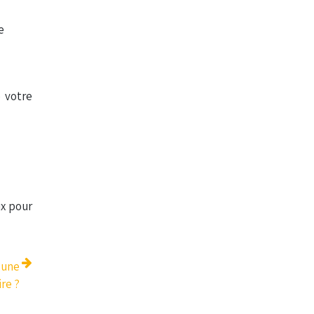
e
e votre
ux pour
eune
re ?