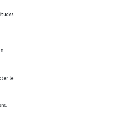
bitudes
en
pter le
ons.