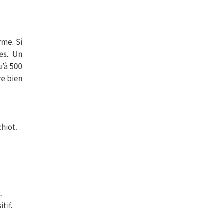
rme. Si
es. Un
u’à 500
re bien
hiot.
.
tif.