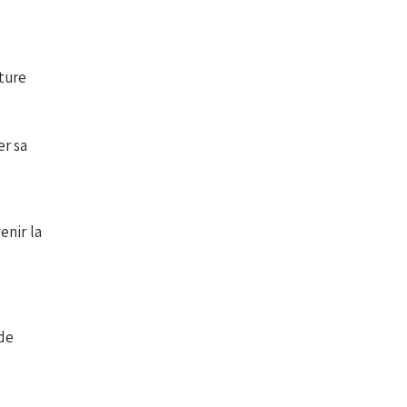
xture
er sa
enir la
 de