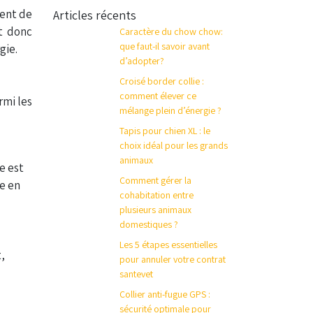
rent de
Articles récents
t donc
Caractère du chow chow:
que faut-il savoir avant
gie.
d’adopter?
Croisé border collie :
comment élever ce
rmi les
mélange plein d’énergie ?
Tapis pour chien XL : le
choix idéal pour les grands
animaux
e est
Comment gérer la
me en
cohabitation entre
plusieurs animaux
domestiques ?
Les 5 étapes essentielles
,
pour annuler votre contrat
santevet
Collier anti-fugue GPS :
sécurité optimale pour