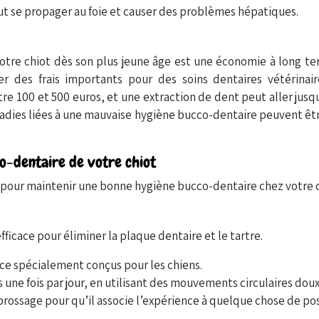
eut se propager au foie et causer des problèmes hépatiques.
otre chiot dès son plus jeune âge est une économie à long te
er des frais importants pour des soins dentaires vétérinair
re 100 et 500 euros, et une extraction de dent peut aller jusq
ladies liées à une mauvaise hygiène bucco-dentaire peuvent êt
o-dentaire de votre chiot
es pour maintenir une bonne hygiène bucco-dentaire chez votre c
ficace pour éliminer la plaque dentaire et le tartre.
rice spécialement conçus pour les chiens.
 une fois par jour, en utilisant des mouvements circulaires doux
ossage pour qu’il associe l’expérience à quelque chose de posi