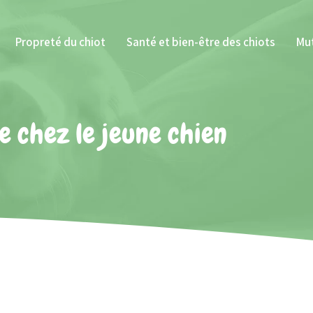
Propreté du chiot
Santé et bien-être des chiots
Mut
 chez le jeune chien