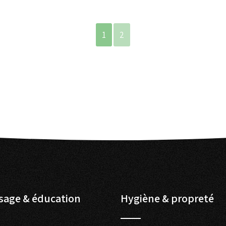
1
2
sage & éducation
Hygiène & propreté