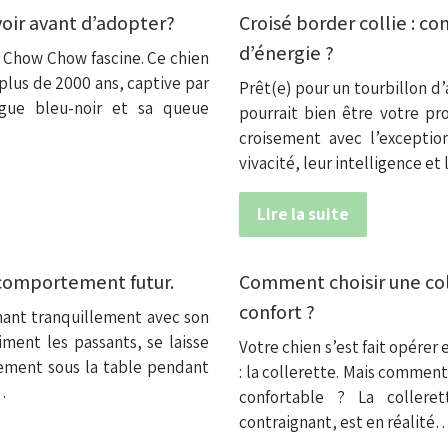
voir avant d’adopter?
Croisé border collie : 
d’énergie ?
le Chow Chow fascine. Ce chien
 plus de 2000 ans, captive par
Prêt(e) pour un tourbillon d’
gue bleu-noir et sa queue
pourrait bien être votre pr
croisement avec l’exceptio
vivacité, leur intelligence e
Lire la suite
 comportement futur.
Comment choisir une col
confort ?
nant tranquillement avec son
iment les passants, se laisse
Votre chien s’est fait opérer 
lement sous la table pendant
: la collerette. Mais comment 
…
confortable ? La collere
contraignant, est en réalité