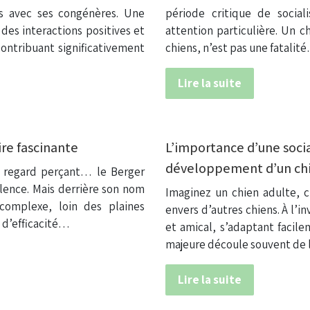
ons avec ses congénères. Une
période critique de social
des interactions positives et
attention particulière. Un ch
ontribuant significativement
chiens, n’est pas une fatalit
Lire la suite
ire fascinante
L’importance d’une socia
développement d’un ch
le regard perçant… le Berger
alence. Mais derrière son nom
Imaginez un chien adulte, cr
complexe, loin des plaines
envers d’autres chiens. À l’
t d’efficacité…
et amical, s’adaptant facile
majeure découle souvent de 
Lire la suite