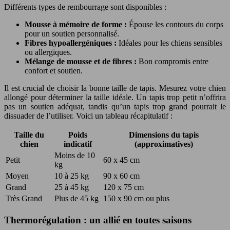
Différents types de rembourrage sont disponibles :
Mousse à mémoire de forme :
Épouse les contours du corps
pour un soutien personnalisé.
Fibres hypoallergéniques :
Idéales pour les chiens sensibles
ou allergiques.
Mélange de mousse et de fibres :
Bon compromis entre
confort et soutien.
Il est crucial de choisir la bonne taille de tapis. Mesurez votre chien
allongé pour déterminer la taille idéale. Un tapis trop petit n’offrira
pas un soutien adéquat, tandis qu’un tapis trop grand pourrait le
dissuader de l’utiliser. Voici un tableau récapitulatif :
Taille du
Poids
Dimensions du tapis
chien
indicatif
(approximatives)
Moins de 10
Petit
60 x 45 cm
kg
Moyen
10 à 25 kg
90 x 60 cm
Grand
25 à 45 kg
120 x 75 cm
Très Grand
Plus de 45 kg
150 x 90 cm ou plus
Thermorégulation : un allié en toutes saisons