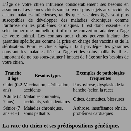
L’âge de votre chien influence considérablement ses besoins en
assurance. Les jeunes chiots sont souvent plus sujets aux accidents
et aux maladies infectieuses, tandis que les chiens âgés sont plus
susceptibles de développer des maladies chroniques comme
l’arthrose ou les problèmes cardiaques. Il est donc essentiel de
sélectionner une mutuelle qui offre une couverture adaptée à l’âge
de votre animal. Les contrats pour chiots peuvent inclure des
garanties spécifiques comme la prise en charge des vaccins et de la
stérilisation. Pour les chiens âgés, il faut privilégier les garanties
couvrant les maladies liées à l’âge et les soins palliatifs. Il est
important de ne pas sous-estimer l’impact de l’âge sur les besoins de
votre chien.
Tranche
Exemples de pathologies
Besoins types
d’âge
fréquentes
Chiot (0-2
Vaccination, stérilisation,
Parvovirose, dysplasie de la
ans)
accidents
hanche (selon la race)
Adulte (2-
Maladies courantes,
Otites, dermatites, blessures
7 ans)
accidents, soins dentaires
Sénior (7
Maladies chroniques,
Arthrose, insuffisance rénale,
ans et +)
soins palliatifs
problèmes cardiaques
La race du chien et ses prédispositions génétiques